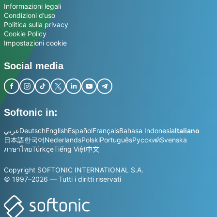
Informazioni legali
Condizioni d’uso
Politica sulla privacy
Cookie Policy
Impostazioni cookie
Social media
Softonic in:
عربي
Deutsch
English
Español
Français
Bahasa Indonesia
Italiano
日本語
한국어
Nederlands
Polski
Português
Русский
Svenska
ภาษาไทย
Türkçe
Tiếng Việt
中文
Copyright SOFTONIC INTERNATIONAL S.A.
© 1997–2026 — Tutti i diritti riservati